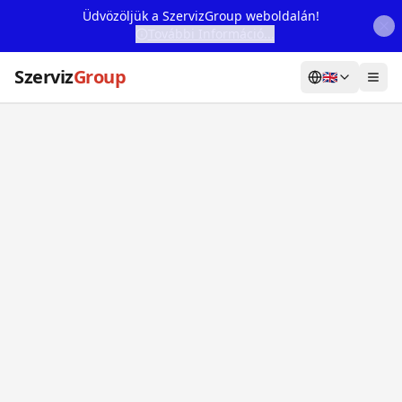
Üdvözöljük a SzervizGroup weboldalán!
További Információ...
Szerviz
Group
🇬🇧
Home
Services
Webshop
Machine Rental
About Us
Our Partners
Contact
Online fault reporting