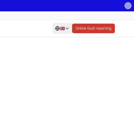
🇬🇧
Online fault reporting