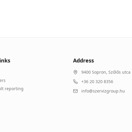
inks
Address
9400
Sopron
,
Szőlős utca 
ers
+36 20 320 8356
lt reporting
info@szervizgroup.hu