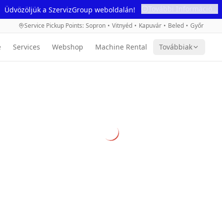
További Információ...
Üdvözöljük a SzervizGroup weboldalán!
Service Pickup Points
:
Sopron
•
Vitnyéd
•
Kapuvár
•
Beled
•
Győr
e
Services
Webshop
Machine Rental
Továbbiak