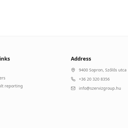
inks
Address
9400
Sopron
,
Szőlős utca 
ers
+36 20 320 8356
lt reporting
info@szervizgroup.hu