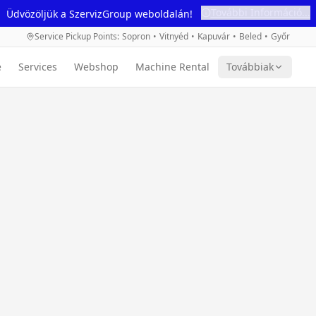
További Információ...
Üdvözöljük a SzervizGroup weboldalán!
Service Pickup Points
:
Sopron
•
Vitnyéd
•
Kapuvár
•
Beled
•
Győr
e
Services
Webshop
Machine Rental
Továbbiak