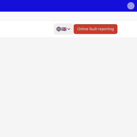
🇬🇧
Online fault reporting