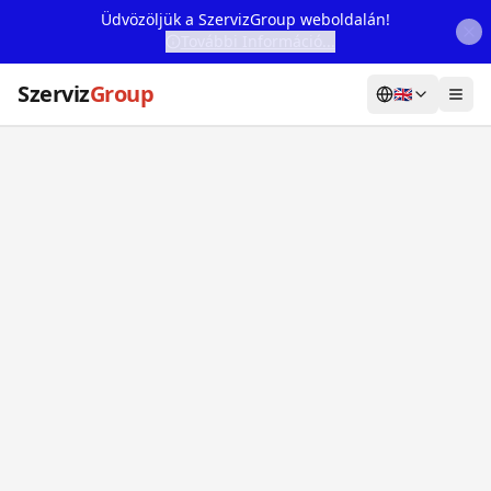
Üdvözöljük a SzervizGroup weboldalán!
További Információ...
Szerviz
Group
🇬🇧
Home
Services
Webshop
Machine Rental
About Us
Our Partners
Contact
Online fault reporting